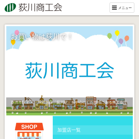
メニュー
お買い物は荻川で！
新潟市秋葉区、JR信越線「荻川駅」を中心にした地域にある商工会で
す。
加盟店一覧