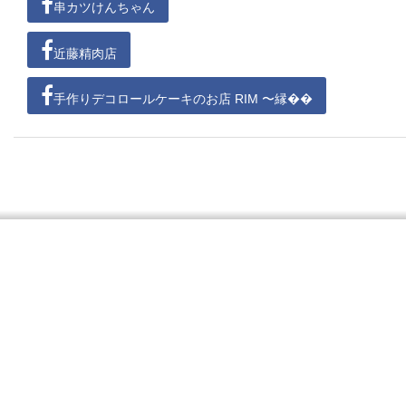
串カツけんちゃん
近藤精肉店
手作りデコロールケーキのお店 RIM 〜縁��